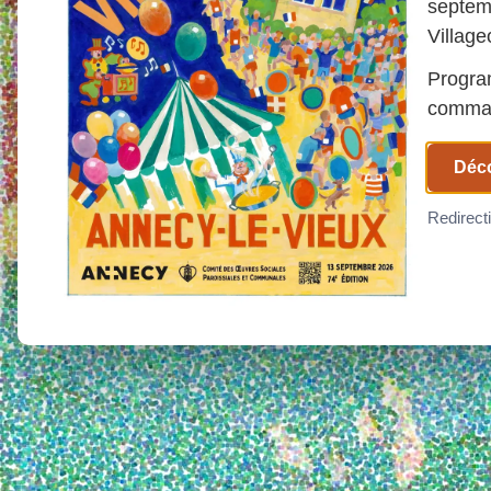
septem
Village
Program
comman
Déco
Redirect