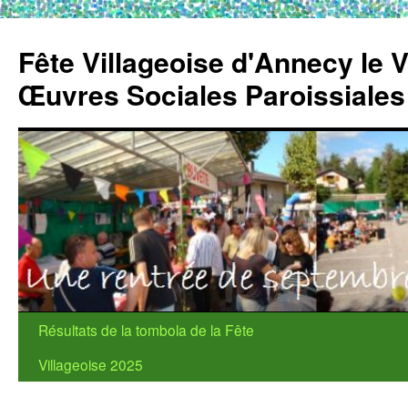
Fête Villageoise d'Annecy le 
Œuvres Sociales Paroissiale
Aller
Résultats de la tombola de la Fête
au
Villageoise 2025
contenu