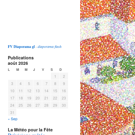
FV Diaporama gl
-
diaporama flash
Publications
août 2026
L
M
M
J
V
S
D
1
2
3
4
5
6
7
8
9
10
11
12
13
14
15
16
17
18
19
20
21
22
23
24
25
26
27
28
29
30
31
« Sep
La Météo pour la Fête