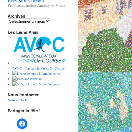
Prévisions météo
Prévisions météo Annecy-le-Vieux
Archives
Archives
Les Liens Amis
AVOC – Annecy le Vieux Of Course
L'Ancilevienne
Paroisse
Ville d'Annecy
Nous contacter
Nous contacter
Partager la fête !
Facebook