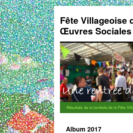
Fête Villageoise
Œuvres Sociales
Résultats de la tombola de la Fête Vil
Aller
au
Album 2017
contenu