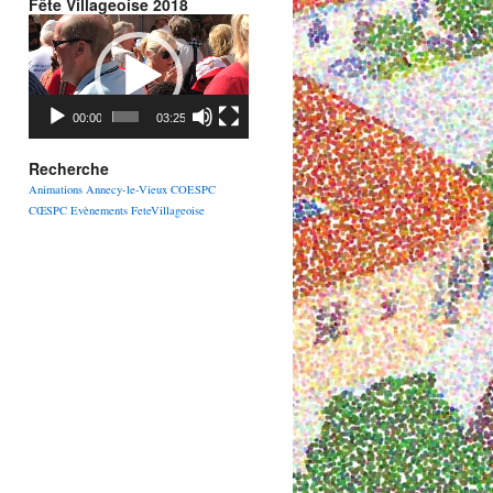
Fête Villageoise 2018
Lecteur
vidéo
00:00
03:25
Recherche
Animations
Annecy-le-Vieux
COESPC
CŒSPC
Evènements
FeteVillageoise