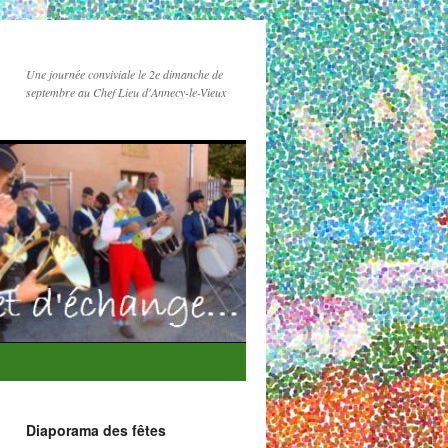
Une journée conviviale le 2e dimanche de
septembre au Chef Lieu d'Annecy-le-Vieux
Diaporama des fêtes