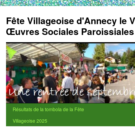
Fête Villageoise d'Annecy le 
Œuvres Sociales Paroissiale
Aller
Résultats de la tombola de la Fête
au
Villageoise 2025
contenu