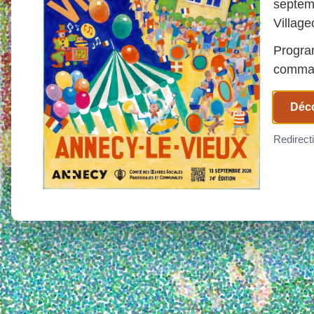
septem
Village
Program
comman
Déco
Redirect