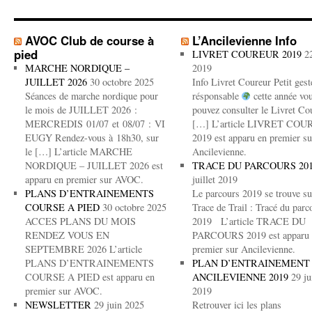
AVOC Club de course à
L’Ancilevienne Info
pied
LIVRET COUREUR 2019
2
MARCHE NORDIQUE –
2019
JUILLET 2026
30 octobre 2025
Info Livret Coureur Petit gest
Séances de marche nordique pour
résponsable
cette année vo
le mois de JUILLET 2026 :
pouvez consulter le Livret Co
MERCREDIS 01/07 et 08/07 : VI
[…] L’article LIVRET CO
EUGY Rendez-vous à 18h30, sur
2019 est apparu en premier su
le […] L’article MARCHE
Ancilevienne.
NORDIQUE – JUILLET 2026 est
TRACE DU PARCOURS 20
apparu en premier sur AVOC.
juillet 2019
PLANS D’ENTRAINEMENTS
Le parcours 2019 se trouve su
COURSE A PIED
30 octobre 2025
Trace de Trail : Tracé du parc
ACCES PLANS DU MOIS
2019 L’article TRACE DU
RENDEZ VOUS EN
PARCOURS 2019 est apparu 
SEPTEMBRE 2026 L’article
premier sur Ancilevienne.
PLANS D’ENTRAINEMENTS
PLAN D’ENTRAINEMENT
COURSE A PIED est apparu en
ANCILEVIENNE 2019
29 ju
premier sur AVOC.
2019
NEWSLETTER
29 juin 2025
Retrouver ici les plans