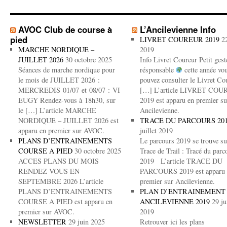
AVOC Club de course à
L’Ancilevienne Info
pied
LIVRET COUREUR 2019
2
MARCHE NORDIQUE –
2019
JUILLET 2026
30 octobre 2025
Info Livret Coureur Petit gest
Séances de marche nordique pour
résponsable
cette année vo
le mois de JUILLET 2026 :
pouvez consulter le Livret Co
MERCREDIS 01/07 et 08/07 : VI
[…] L’article LIVRET CO
EUGY Rendez-vous à 18h30, sur
2019 est apparu en premier su
le […] L’article MARCHE
Ancilevienne.
NORDIQUE – JUILLET 2026 est
TRACE DU PARCOURS 20
apparu en premier sur AVOC.
juillet 2019
PLANS D’ENTRAINEMENTS
Le parcours 2019 se trouve su
COURSE A PIED
30 octobre 2025
Trace de Trail : Tracé du parc
ACCES PLANS DU MOIS
2019 L’article TRACE DU
RENDEZ VOUS EN
PARCOURS 2019 est apparu 
SEPTEMBRE 2026 L’article
premier sur Ancilevienne.
PLANS D’ENTRAINEMENTS
PLAN D’ENTRAINEMENT
COURSE A PIED est apparu en
ANCILEVIENNE 2019
29 ju
premier sur AVOC.
2019
NEWSLETTER
29 juin 2025
Retrouver ici les plans