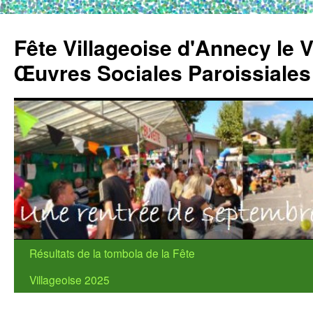
Fête Villageoise d'Annecy le 
Œuvres Sociales Paroissiale
Aller
Résultats de la tombola de la Fête
au
Villageoise 2025
contenu