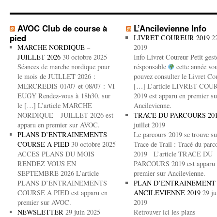
AVOC Club de course à
L’Ancilevienne Info
pied
LIVRET COUREUR 2019
2
MARCHE NORDIQUE –
2019
JUILLET 2026
30 octobre 2025
Info Livret Coureur Petit gest
Séances de marche nordique pour
résponsable
cette année vo
le mois de JUILLET 2026 :
pouvez consulter le Livret Co
MERCREDIS 01/07 et 08/07 : VI
[…] L’article LIVRET CO
EUGY Rendez-vous à 18h30, sur
2019 est apparu en premier su
le […] L’article MARCHE
Ancilevienne.
NORDIQUE – JUILLET 2026 est
TRACE DU PARCOURS 20
apparu en premier sur AVOC.
juillet 2019
PLANS D’ENTRAINEMENTS
Le parcours 2019 se trouve su
COURSE A PIED
30 octobre 2025
Trace de Trail : Tracé du parc
ACCES PLANS DU MOIS
2019 L’article TRACE DU
RENDEZ VOUS EN
PARCOURS 2019 est apparu 
SEPTEMBRE 2026 L’article
premier sur Ancilevienne.
PLANS D’ENTRAINEMENTS
PLAN D’ENTRAINEMENT
COURSE A PIED est apparu en
ANCILEVIENNE 2019
29 ju
premier sur AVOC.
2019
NEWSLETTER
29 juin 2025
Retrouver ici les plans