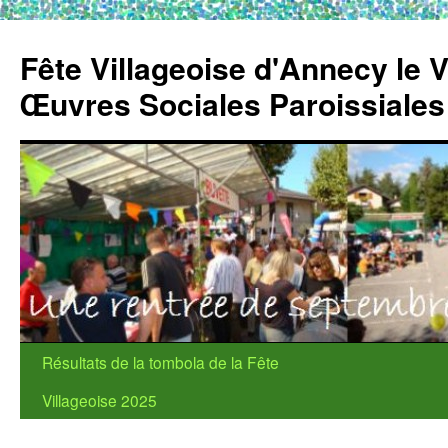
Fête Villageoise d'Annecy le 
Œuvres Sociales Paroissiale
Aller
Résultats de la tombola de la Fête
au
Villageoise 2025
contenu