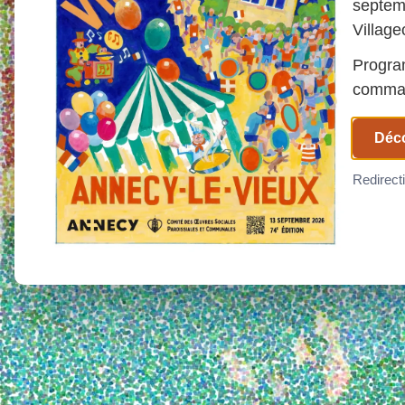
septem
Village
Program
comman
Déco
Redirect